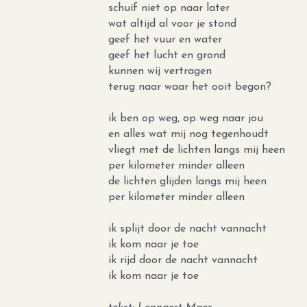
diep in het woud
hij bidt daar de hele dag
hij kan zo goed
wat ik niet kan
ik wil niet alleen
geef het vuur en water
geef het lucht en grond
schuif niet op naar later
wat altijd al voor je stond
geef het vuur en water
geef het lucht en grond
kunnen wij vertragen
terug naar waar het ooit begon?
ik ben op weg, op weg naar jou
en alles wat mij nog tegenhoudt
vliegt met de lichten langs mij heen
per kilometer minder alleen
de lichten glijden langs mij heen