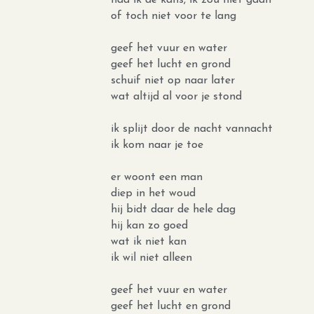
oudgediende bij Lenny & de Wespen.
Tenslotte: wie bij dit lied aan MGMT de
====E314====
er is een land
hier ver vandaan
de zon schijnt er elke dag
had ik de kans, ik zou niet gaan
of toch niet voor te lang
geef het vuur en water
geef het lucht en grond
schuif niet op naar later
wat altijd al voor je stond
ik splijt door de nacht vannacht
ik kom naar je toe
er woont een man