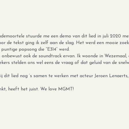
emoortele stuurde me een demo van dit lied in juli 2020 met
or de tekst ging ik zelf aan de slag. Het werd een mooie zoek
puntige popsong die “E314” werd.
en onbewust ook de soundtrack ervan. Ik woonde in Wezemaal, 
kers stelden ons wel eens de vraag of dat geluid van de snelw
bij dit lied nog ’s samen te werken met acteur Jeroen Lenaerts