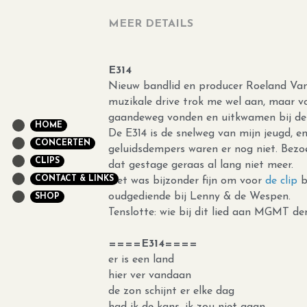
HOME
CONCERTEN
MEER DETAILS
CLIPS
CONTACT & LINKS
E314
SHOP
Nieuw bandlid en producer Roeland Vand
muzikale drive trok me wel aan, maar vo
gaandeweg vonden en uitkwamen bij de 
De E314 is de snelweg van mijn jeugd, 
geluidsdempers waren er nog niet. Bezoe
dat gestage geraas al lang niet meer.
Het was bijzonder fijn om voor 
de clip
 