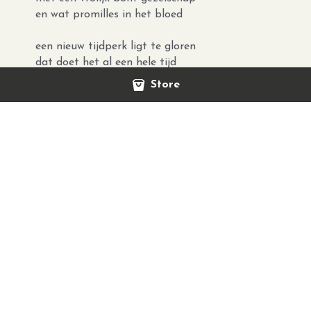
en wat promilles in het bloed
een nieuw tijdperk ligt te gloren
dat doet het al een hele tijd
van broederlijkheid en menselijkheid
Store
kom toch dichterbij
januari, januari
de belofte van iets beters
draag je altijd met je mee
januari, januari
kom je ons vannacht bedekken
met je deken van sneeuw?
januari, januari
de belofte van iets mooiers
draag je altijd met je mee
januari, januari
kom je mij vannacht omarmen