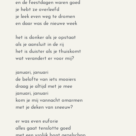
en de feestdagen waren goed
je hebt ze overleefd
je leek even weg te dromen
en daar was de nieuwe week
het is donker als je opstaat
als je aansluit in de rij
het is duister als je thuiskomt
wat verandert er voor mij?
januari, januari
de belofte van iets mooiers
draag je altijd met je mee
januari, januari
kom je mij vannacht omarmen
met je deken van sneeuw?
er was even euforie
alles gaat tenslotte goed
met een vrolijk bont gezelschap