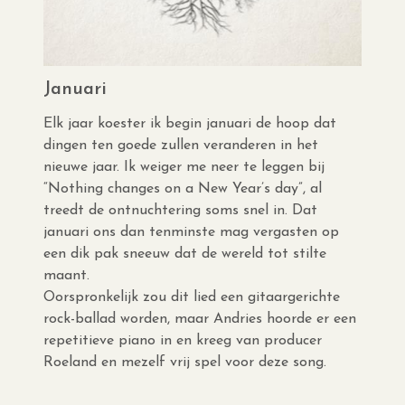
Januari
Elk jaar koester ik begin januari de hoop dat
dingen ten goede zullen veranderen in het
nieuwe jaar. Ik weiger me neer te leggen bij
“Nothing changes on a New Year’s day”, al
treedt de ontnuchtering soms snel in. Dat
januari ons dan tenminste mag vergasten op
een dik pak sneeuw dat de wereld tot stilte
maant.
Oorspronkelijk zou dit lied een gitaargerichte
rock-ballad worden, maar Andries hoorde er een
repetitieve piano in en kreeg van producer
Roeland en mezelf vrij spel voor deze song.